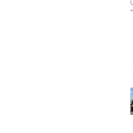
 را
ریاست