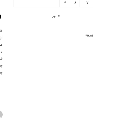
۰۹
۰۸
۰۷
ب
« تیر
ورود
دا
فر
چن
جر