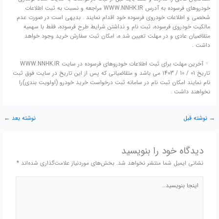
خودروهاي فرسوده به آدرس WWW.NNHK.IR مراجعه و نسبت به ثبت اطلاعات
شخصي و اطلاعات خودروي فرسوده خود اقدام نمايند . بديهی است در صورت عدم
مالكيت خودروي فرسوده، ثبت نام و نداشتن شرايط طرح فرسوده، فقط با سهميه
متقاضيان عادي و در مهلت تعيين شد ه، امكان ثبت سفارش خريد وجود خواهد
داشت .
آخرين مهلت براي ثبت اطلاعات خودروهاي فرسوده در سايت WWW.NNHK.IR
تاريخ 01 / 10 / 1403 مي باشد و متقاضيانی كه پس از اين تاريخ در سايت فوق ثبت
نام نمايند امكان ثبت نام در سامانه ثبت درخواست خريد خودرو (اولويت بندی)را
نخواهند داشت .
→
نوشته قبل
نوشته بعد
←
دیدگاه‌ خود را بنویسید
نشانی ایمیل شما منتشر نخواهد شد.
بخش‌های موردنیاز علامت‌گذاری شده‌اند
*
اینجا
بنویسید…