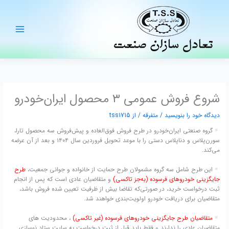
رش
ه
حتوا
شروع فروش عمومی ۳ محصول ایران‌خودرو
دیدگاه‌ خود را بنویسید
/
متفرقه
/ از
tss1715
گروه صنعتی ایران‌خودرو در طرح فروش فوق‌العاده و پیش‌فروش سه محصول تارا،
سورن‌پلاس و دناپلاس دستی را با موعد تحویل فروردین سال ۱۴۰۴ و بعد از آن عرضه
می‌کند.
این طرح شامل سه گروه مشمولان طرح حمایت از خانواده و جوانی جمعیت،
طرح
جایگزینی خودروهای فرسوده (به‌جز تاکسی)
و متقاضیان عادی است که پس از انجام
ثبت‌ درخواست خرید، در صورتی‌که تقاضا بیش از ظرفیت تعیین شده فروش باشد،
متقاضیان برای دریافت خودرو اولویت‌بندی خواهند شد.
متقاضيان طرح جايگزيني خودروهاي فرسوده (غير تاكسی)
، محدودیت های
متقاضیان عادی را ندارند و فقط بايد قبل از ثبت درخواست به سايت ستاد نوسازي